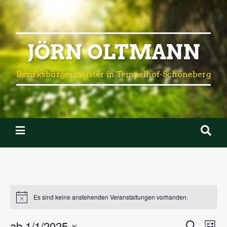
JÖRN OLTMANN
Bezirksbürgermeister in Tempelhof-Schöneberg
Es sind keine anstehenden Veranstaltungen vorhanden.
ab 1/1/2025
Verans
Ve
Suche