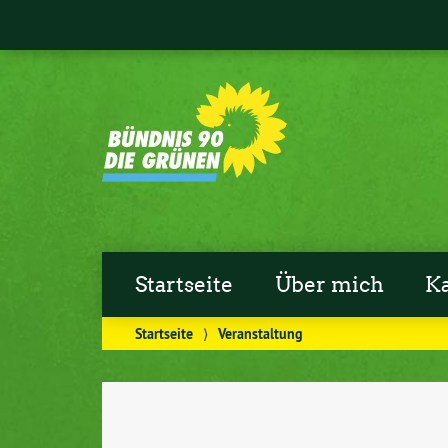
Startseite
Über mich
K
Startseite
⟩
Veranstaltung