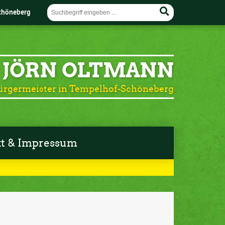
chöneberg
JÖRN OLTMANN
ürgermeister in Tempelhof-Schöneberg
t & Impressum