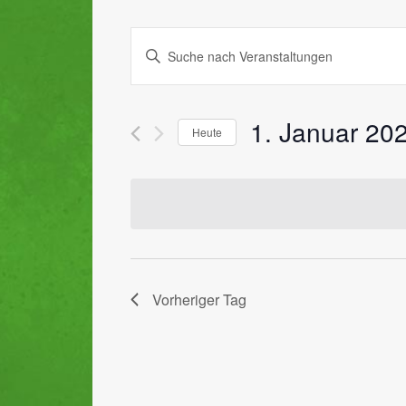
Veranstaltungen
Geben
Suche
Sie
Das
und
Schlüsselwort.
1. Januar 20
Ansichten,
Heute
Suche
nach
Datum
Navigation
Veranstaltungen
wählen.
Schlüsselwort.
Vorheriger Tag