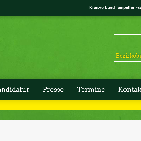
Kreisverband Tempelhof-S
Bezirksb
andidatur
Presse
Termine
Kontak