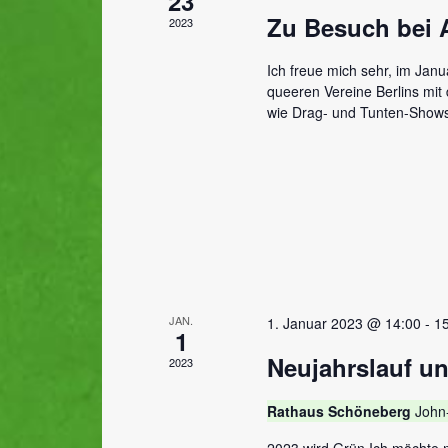
23
Zu Besuch bei A
2023
Ich freue mich sehr, im Janu
queeren Vereine Berlins mit
wie Drag- und Tunten-Shows,
JAN.
1. Januar 2023 @ 14:00
-
1
1
Neujahrslauf u
2023
Rathaus Schöneberg
John-
2023 wird Grün Ich möchte 