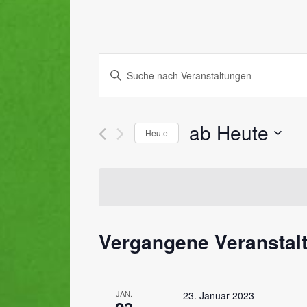
Veranstaltungen
Geben
Suche
Sie
Das
und
Schlüsselwort.
ab Heute
Ansichten,
Heute
Suche
nach
Datum
Navigation
Veranstaltungen
wählen.
Schlüsselwort.
Vergangene Veranstal
JAN.
23. Januar 2023