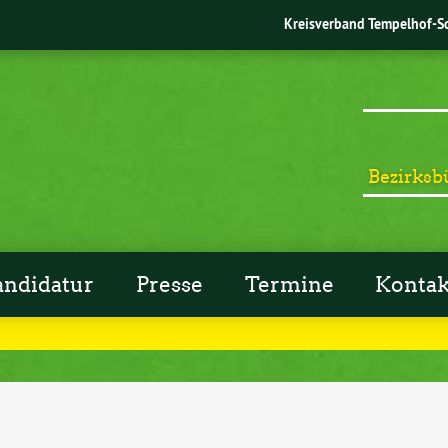
Kreisverband Tempelhof-S
Bezirksb
andidatur
Presse
Termine
Kontak