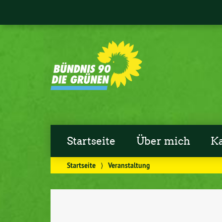
Startseite
Über mich
K
Startseite
⟩
Veranstaltung