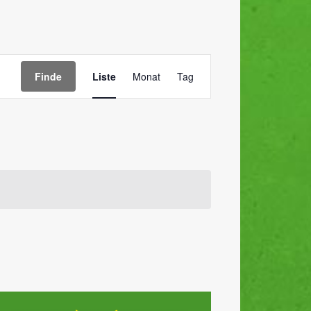
Veranstaltung
Finde
Liste
Monat
Tag
Ansichten-
Navigation