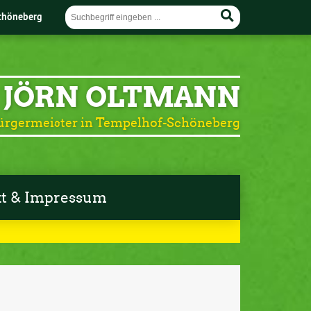
chöneberg
JÖRN OLTMANN
ürgermeister in Tempelhof-Schöneberg
t & Impressum