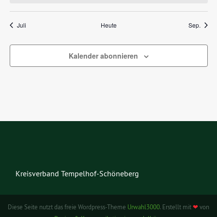
Juli
Heute
Sep.
Kalender abonnieren
Kreisverband Tempelhof-Schöneberg
Diese Seite nutzt das freie Wordpress-Theme
Urwahl3000
. Erstellt mit
❤
von