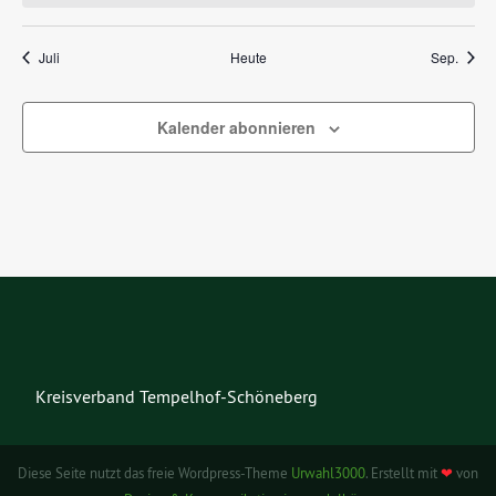
Juli
Heute
Sep.
Kalender abonnieren
Kreisverband Tempelhof-Schöneberg
Diese Seite nutzt das freie Wordpress-Theme
Urwahl3000
. Erstellt mit
❤
von