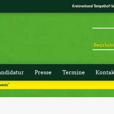
Kreisverband Tempelhof-S
Bezirksb
andidatur
Presse
Termine
Kontak
vents“