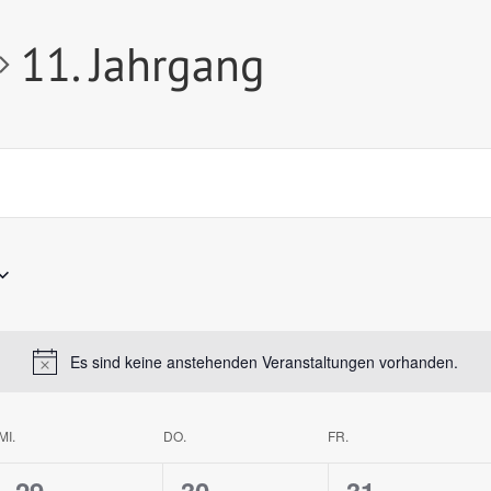
11. Jahrgang
Es sind keine anstehenden Veranstaltungen vorhanden.
MI.
DO.
FR.
0
0
0