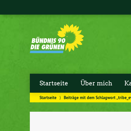
Startseite
Über mich
K
Startseite
⟩
Beiträge mit dem Schlagwort „tribe_e