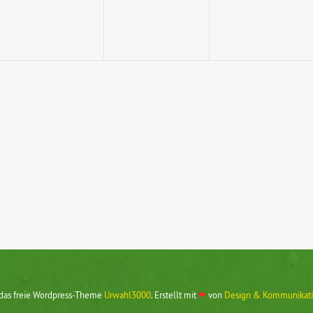
 das freie Wordpress-Theme
Urwahl3000
. Erstellt mit
❤
von
Design & Kommunikati