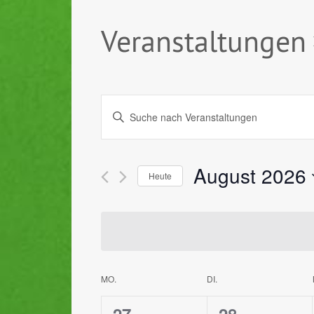
Veranstaltungen
Veranstaltungen
Geben
Suche
Sie
Das
und
Schlüsselwort.
August 2026
Ansichten,
Heute
Suche
nach
Datum
Navigation
Veranstaltungen
wählen.
Schlüsselwort.
MO.
DI.
Kalender
von
0
0