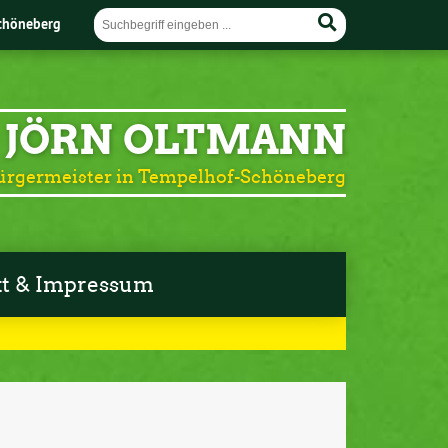
chöneberg
JÖRN OLTMANN
ürgermeister in Tempelhof-Schöneberg
t & Impressum